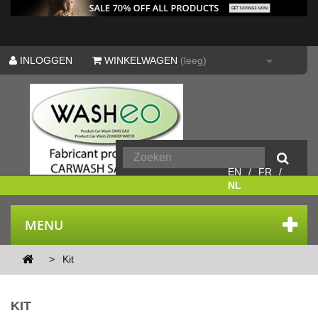
INLOGGEN
WINKELWAGEN
(leeg)
EN
FR
NL
MENU
>
Kit
KIT