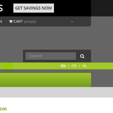
N
CART
(empty)
EN
FR
NL
 cm