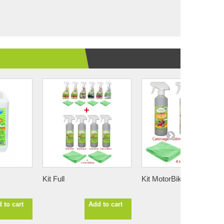
Kit Full
Kit MotorBike
 to cart
Add to cart
Add to cart