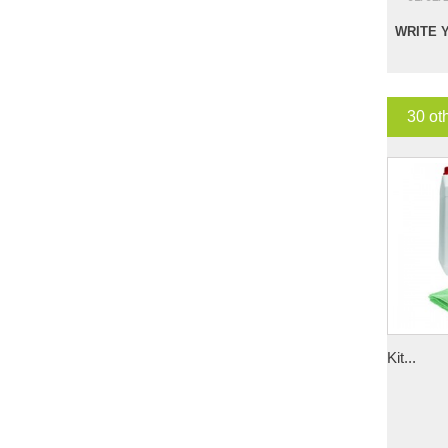
WRITE 
30 ot
Kit...