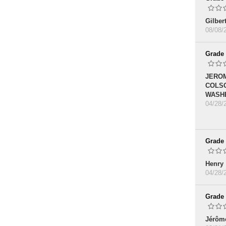
Gilber
08/08/
Grade
JERO
COLS
WASH
04/28/
Grade
Henry
04/28/
Grade
Jérôm