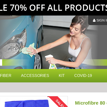
SIGN I
FIBER
ACCESSORIES
KIT
COVID-19
SALE!
Microfibre 80