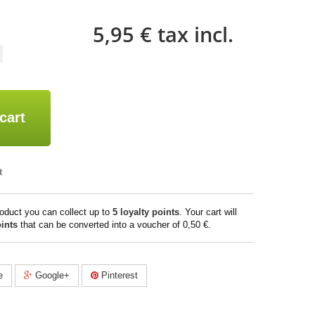
5,95 €
tax incl.
cart
t
roduct you can collect up to
5
loyalty points
. Your cart will
ints
that can be converted into a voucher of
0,50 €
.
e
Google+
Pinterest