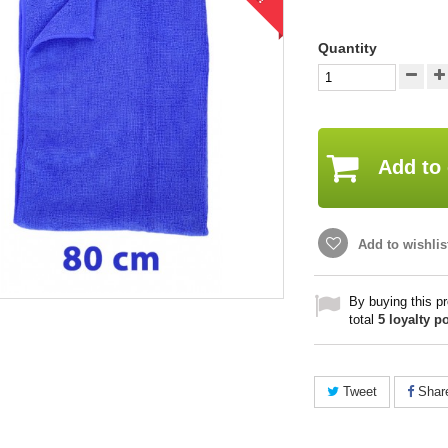
Quantity
Add to 
Add to wishlis
By buying this p
total
5
loyalty po
Tweet
Shar