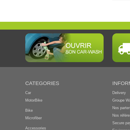
CATEGORIES
INFOR
Car
Delivery
MotorBike
Groupe W
Nos parten
Bike
Nos référ
Microfiber
Secure p
Accessories