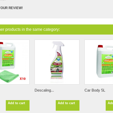
YOUR REVIEW!
her products in the same category:
Descaling...
Car Body 5L
Add to cart
Add to cart
Add