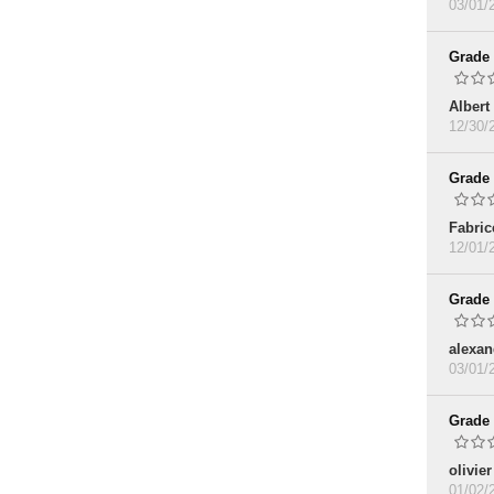
03/01/
Grade
Albert
12/30/
Grade
Fabric
12/01/
Grade
alexan
03/01/
Grade
olivier
01/02/