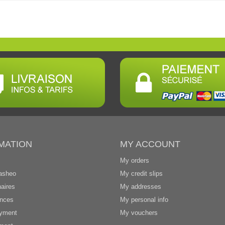
MATION
MY ACCOUNT
My orders
asheo
My credit slips
aires
My addresses
ences
My personal info
ayment
My vouchers