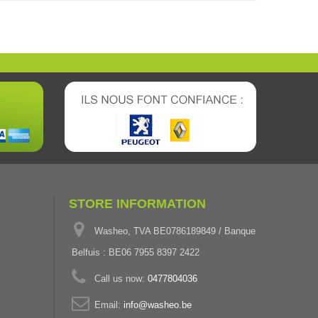
STORE INFORMATION
Washeo, TVA BE0786189849 / Banque
Belfuis : BE06 7955 8397 2422
Call us now:
0477804036
Email:
info@washeo.be