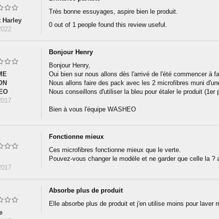
Très bonne essuyages, aspire bien le produit.
t Harley
0 out of 1 people found this review useful.
2022
Bonjour Henry
Bonjour Henry,
ME
Oui bien sur nous allons dès l'arrivé de l'été commencer à f
ON
Nous allons faire des pack avec les 2 microfibres muni d'un
EO
Nous conseillons d'utiliser la bleu pour étaler le produit (1e
2017
Bien à vous l'équipe WASHEO
Fonctionne mieux
Ces microfibres fonctionne mieux que le verte.
Pouvez-vous changer le modèle et ne garder que celle la ? a
2017
Absorbe plus de produit
Elle absorbe plus de produit et j'en utilise moins pour laver 
e