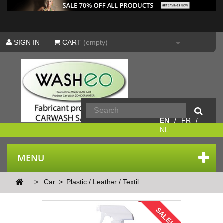
SIGN IN
CART
(empty)
EN
FR
NL
MENU
>
Car
>
Plastic / Leather / Textil
SALE!