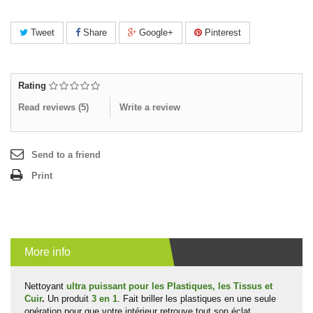
Tweet
Share
Google+
Pinterest
Rating
Read reviews (
5
)
Write a review
Send to a friend
Print
More info
Nettoyant
ultra puissant
pour les Plastiques, les Tissus et
Cuir
.
Un produit
3 en 1
. Fait briller les plastiques en une seule
opération pour que votre intérieur retrouve tout son éclat