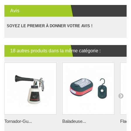
Avis
SOYEZ LE PREMIER À DONNER VOTRE AVIS !
18 autres produits dans la même catégorie :
Tornador-Gu...
Baladeuse...
Flaco